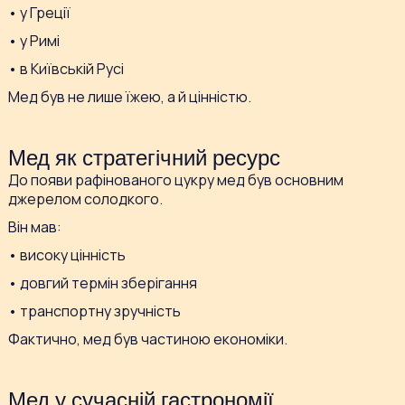
• у Греції
• у Римі
• в Київській Русі
Мед був не лише їжею, а й цінністю.
Мед як стратегічний ресурс
До появи рафінованого цукру мед був основним
джерелом солодкого.
Він мав:
• високу цінність
• довгий термін зберігання
• транспортну зручність
Фактично, мед був частиною економіки.
Мед у сучасній гастрономії