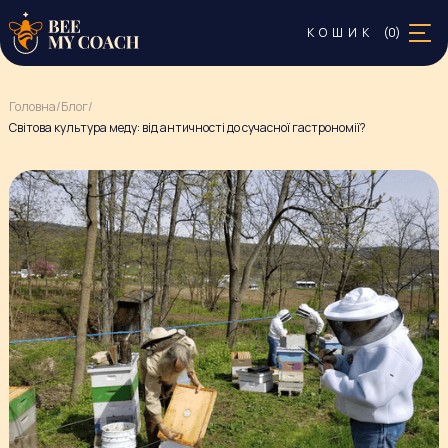
0
КОШИК
(
)
Головна
/
Блог
/
Світова культура меду: від античності до сучасної гастрономії?