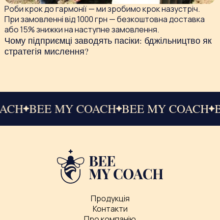
Роби крок до гармонії — ми зробимо крок назустріч.
При замовленні від 1000 грн — безкоштовна доставка
або 15% знижки на наступне замовлення.
Чому підприємці заводять пасіки: бджільництво як
стратегія мислення?
COACH
BEE MY COACH
BEE MY COACH
Продукція
Контакти
Про компанію