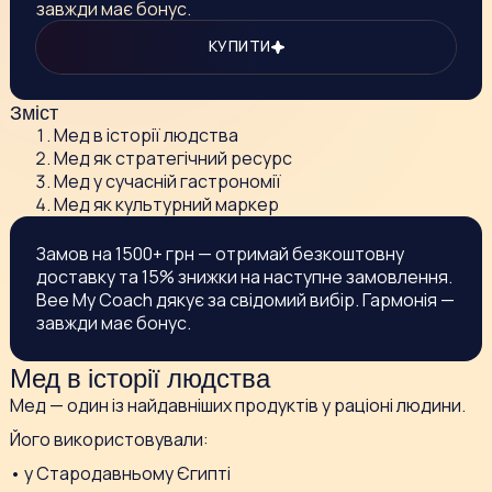
завжди має бонус.
КУПИТИ
Зміст
Мед в історії людства
Мед як стратегічний ресурс
Мед у сучасній гастрономії
Мед як культурний маркер
Замов на 1500+ грн — отримай безкоштовну
доставку та 15% знижки на наступне замовлення.
Bee My Coach дякує за свідомий вибір. Гармонія —
завжди має бонус.
Мед в історії людства
Мед — один із найдавніших продуктів у раціоні людини.
Його використовували:
• у Стародавньому Єгипті