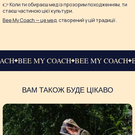
👉 Коли ти обираєш мед із прозорим походженням, ти
стаєш частиною цієї культури.
Bee My Coach — це мед
, створений у цій традиції.
COACH
BEE MY COACH
BEE MY COACH
ВАМ ТАКОЖ БУДЕ ЦІКАВО